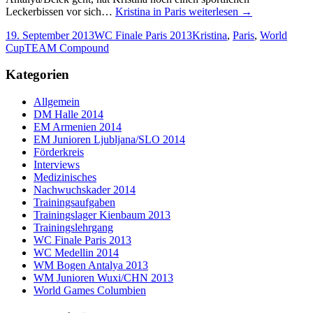
Leckerbissen vor sich…
Kristina in Paris
weiterlesen
→
19. September 2013
WC Finale Paris 2013
Kristina
,
Paris
,
World
Cup
TEAM Compound
Kategorien
Allgemein
DM Halle 2014
EM Armenien 2014
EM Junioren Ljubljana/SLO 2014
Förderkreis
Interviews
Medizinisches
Nachwuchskader 2014
Trainingsaufgaben
Trainingslager Kienbaum 2013
Trainingslehrgang
WC Finale Paris 2013
WC Medellin 2014
WM Bogen Antalya 2013
WM Junioren Wuxi/CHN 2013
World Games Columbien