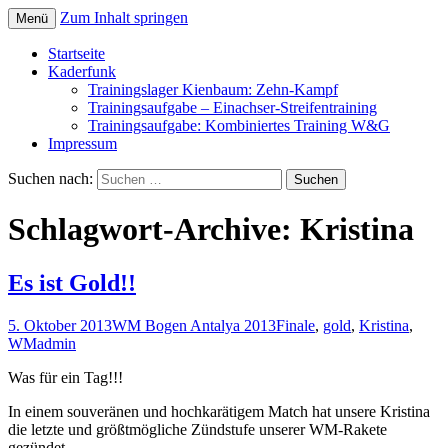
Zum Inhalt springen
Menü
Startseite
Kaderfunk
Trainingslager Kienbaum: Zehn-Kampf
Trainingsaufgabe – Einachser-Streifentraining
Trainingsaufgabe: Kombiniertes Training W&G
Impressum
Suchen nach:
Schlagwort-Archive: Kristina
Es ist Gold!!
5. Oktober 2013
WM Bogen Antalya 2013
Finale
,
gold
,
Kristina
,
WM
admin
Was für ein Tag!!!
In einem souveränen und hochkarätigem Match hat unsere Kristina
die letzte und größtmögliche Zündstufe unserer WM-Rakete
gezündet.