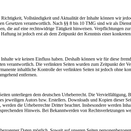
die Richtigkeit, Vollständigkeit und Aktualität der Inhalte können wir
n Gesetzen verantwortlich. Nach §§ 8 bis 10 TMG sind wir als Dienstean
, die auf eine rechtswidrige Tätigkeit hinweisen. Verpflichtungen z
e Haftung ist jedoch erst ab dem Zeitpunkt der Kenntnis einer konkre
n Inhalte wir keinen Einfluss haben. Deshalb können wir für diese fre
 Seiten verantwortlich. Die verlinkten Seiten wurden zum Zeitpunkt der
manente inhaltliche Kontrolle der verlinkten Seiten ist jedoch ohne ko
umgehend entfernen.
n Seiten unterliegen dem deutschen Urheberrecht. Die Vervielfältigung,
 jeweiligen Autors bzw. Erstellers. Downloads und Kopien dieser Seite
n, werden die Urheberrechte Dritter beachtet. Insbesondere werden Inhal
tsprechenden Hinweis. Bei Bekanntwerden von Rechtsverletzungen wer
nbezogener Daten möglich. Soweit auf unseren Seiten personenbezogen