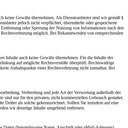
 jedoch keine Gewähr übernehmen. Als Diensteanbieter sind wir gemäß §
bieter jedoch nicht verpflichtet, übermittelte oder gespeicherte
ur Entfernung oder Sperrung der Nutzung von Informationen nach den
ten Rechtsverletzung möglich. Bei Bekanntwerden von entsprechenden
mden Inhalte auch keine Gewähr übernehmen. Für die Inhalte der
 Verlinkung auf mögliche Rechtsverstöße überprüft. Rechtswidrige
nkrete Anhaltspunkte einer Rechtsverletzung nicht zumutbar. Bei
 Bearbeitung, Verbreitung und jede Art der Verwertung außerhalb der
 sind nur für den privaten, nicht kommerziellen Gebrauch gestattet.
te Dritter als solche gekennzeichnet. Sollten Sie trotzdem auf eine
den wir derartige Inhalte umgehend entfernen.
e Daten (beispielsweise Name, Anschrift oder eMail-Adressen)