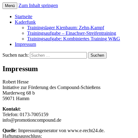
Zum Inhalt springen
Menü
Startseite
Kaderfunk
Trainingslager Kienbaum: Zehn-Kampf
Trainingsaufgabe – Einachser-Streifentraining
Trainingsaufgabe: Kombiniertes Training W&G
Impressum
Suchen nach:
Impressum
Robert Hesse
Initiative zur Förderung des Compound-Schießens
Marderweg 68 b
59071 Hamm
Kontakt
:
Telefon: 0173-7005159
info@promotioncompound.de
Quelle
: Impressumgenerator von www.e-recht24.de.
Haftungsausschluss: