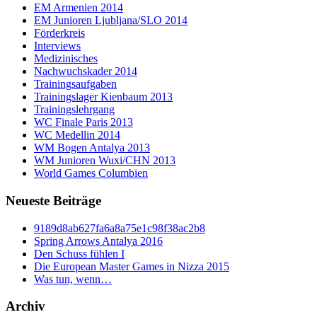
EM Armenien 2014
EM Junioren Ljubljana/SLO 2014
Förderkreis
Interviews
Medizinisches
Nachwuchskader 2014
Trainingsaufgaben
Trainingslager Kienbaum 2013
Trainingslehrgang
WC Finale Paris 2013
WC Medellin 2014
WM Bogen Antalya 2013
WM Junioren Wuxi/CHN 2013
World Games Columbien
Neueste Beiträge
9189d8ab627fa6a8a75e1c98f38ac2b8
Spring Arrows Antalya 2016
Den Schuss fühlen I
Die European Master Games in Nizza 2015
Was tun, wenn…
Archiv