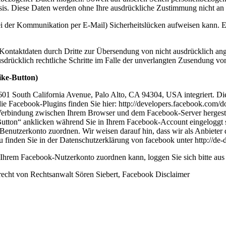
 Basis. Diese Daten werden ohne Ihre ausdrückliche Zustimmung nicht an
ei der Kommunikation per E-Mail) Sicherheitslücken aufweisen kann. Ei
ontaktdaten durch Dritte zur Übersendung von nicht ausdrücklich ang
ausdrücklich rechtliche Schritte im Falle der unverlangten Zusendung 
ike-Button)
1601 South California Avenue, Palo Alto, CA 94304, USA integriert.
die Facebook-Plugins finden Sie hier: http://developers.facebook.com/do
Verbindung zwischen Ihrem Browser und dem Facebook-Server hergestellt
tton“ anklicken während Sie in Ihrem Facebook-Account eingeloggt sin
nutzerkonto zuordnen. Wir weisen darauf hin, dass wir als Anbieter d
 finden Sie in der Datenschutzerklärung von facebook unter http://de
Ihrem Facebook-Nutzerkonto zuordnen kann, loggen Sie sich bitte au
recht von Rechtsanwalt Sören Siebert, Facebook Disclaimer