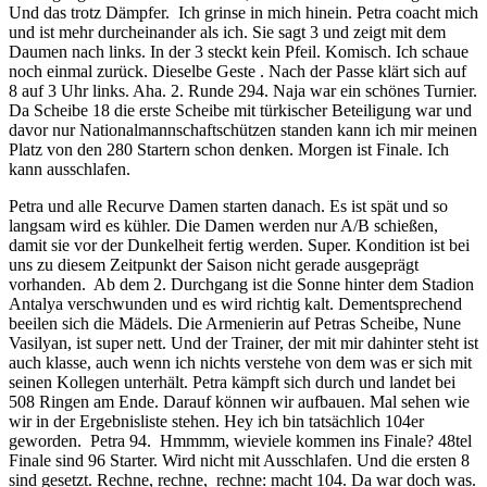
Und das trotz Dämpfer. Ich grinse in mich hinein. Petra coacht mich
und ist mehr durcheinander als ich. Sie sagt 3 und zeigt mit dem
Daumen nach links. In der 3 steckt kein Pfeil. Komisch. Ich schaue
noch einmal zurück. Dieselbe Geste . Nach der Passe klärt sich auf
8 auf 3 Uhr links. Aha. 2. Runde 294. Naja war ein schönes Turnier.
Da Scheibe 18 die erste Scheibe mit türkischer Beteiligung war und
davor nur Nationalmannschaftschützen standen kann ich mir meinen
Platz von den 280 Startern schon denken. Morgen ist Finale. Ich
kann ausschlafen.
Petra und alle Recurve Damen starten danach. Es ist spät und so
langsam wird es kühler. Die Damen werden nur A/B schießen,
damit sie vor der Dunkelheit fertig werden. Super. Kondition ist bei
uns zu diesem Zeitpunkt der Saison nicht gerade ausgeprägt
vorhanden. Ab dem 2. Durchgang ist die Sonne hinter dem Stadion
Antalya verschwunden und es wird richtig kalt. Dementsprechend
beeilen sich die Mädels. Die Armenierin auf Petras Scheibe, Nune
Vasilyan, ist super nett. Und der Trainer, der mit mir dahinter steht ist
auch klasse, auch wenn ich nichts verstehe von dem was er sich mit
seinen Kollegen unterhält. Petra kämpft sich durch und landet bei
508 Ringen am Ende. Darauf können wir aufbauen. Mal sehen wie
wir in der Ergebnisliste stehen. Hey ich bin tatsächlich 104er
geworden. Petra 94. Hmmmm, wieviele kommen ins Finale? 48tel
Finale sind 96 Starter. Wird nicht mit Ausschlafen. Und die ersten 8
sind gesetzt. Rechne, rechne, rechne: macht 104. Da war doch was.