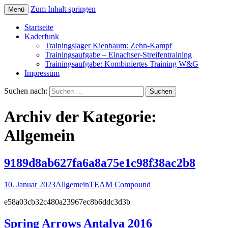
Zum Inhalt springen
Menü
Startseite
Kaderfunk
Trainingslager Kienbaum: Zehn-Kampf
Trainingsaufgabe – Einachser-Streifentraining
Trainingsaufgabe: Kombiniertes Training W&G
Impressum
Suchen nach:
Archiv der Kategorie:
Allgemein
9189d8ab627fa6a8a75e1c98f38ac2b8
10. Januar 2023
Allgemein
TEAM Compound
e58a03cb32c480a23967ec8b6ddc3d3b
Spring Arrows Antalya 2016