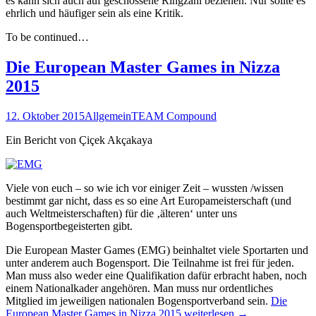
es kann sich auch auf geschossene Ringzahl beziehen. Nur sollte es
ehrlich und häufiger sein als eine Kritik.
To be continued…
Die European Master Games in Nizza
2015
12. Oktober 2015
Allgemein
TEAM Compound
Ein Bericht von Çiçek Akçakaya
Viele von euch – so wie ich vor einiger Zeit – wussten /wissen
bestimmt gar nicht, dass es so eine Art Europameisterschaft (und
auch Weltmeisterschaften) für die ‚älteren‘ unter uns
Bogensportbegeisterten gibt.
Die European Master Games (EMG) beinhaltet viele Sportarten und
unter anderem auch Bogensport. Die Teilnahme ist frei für jeden.
Man muss also weder eine Qualifikation dafür erbracht haben, noch
einem Nationalkader angehören. Man muss nur ordentliches
Mitglied im jeweiligen nationalen Bogensportverband sein.
Die
European Master Games in Nizza 2015
weiterlesen
→