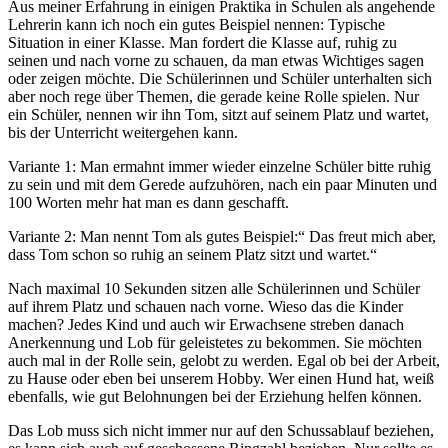
Aus meiner Erfahrung in einigen Praktika in Schulen als angehende
Lehrerin kann ich noch ein gutes Beispiel nennen: Typische
Situation in einer Klasse. Man fordert die Klasse auf, ruhig zu
seinen und nach vorne zu schauen, da man etwas Wichtiges sagen
oder zeigen möchte. Die Schülerinnen und Schüler unterhalten sich
aber noch rege über Themen, die gerade keine Rolle spielen. Nur
ein Schüler, nennen wir ihn Tom, sitzt auf seinem Platz und wartet,
bis der Unterricht weitergehen kann.
Variante 1: Man ermahnt immer wieder einzelne Schüler bitte ruhig
zu sein und mit dem Gerede aufzuhören, nach ein paar Minuten und
100 Worten mehr hat man es dann geschafft.
Variante 2: Man nennt Tom als gutes Beispiel:“ Das freut mich aber,
dass Tom schon so ruhig an seinem Platz sitzt und wartet.“
Nach maximal 10 Sekunden sitzen alle Schülerinnen und Schüler
auf ihrem Platz und schauen nach vorne. Wieso das die Kinder
machen? Jedes Kind und auch wir Erwachsene streben danach
Anerkennung und Lob für geleistetes zu bekommen. Sie möchten
auch mal in der Rolle sein, gelobt zu werden. Egal ob bei der Arbeit,
zu Hause oder eben bei unserem Hobby. Wer einen Hund hat, weiß
ebenfalls, wie gut Belohnungen bei der Erziehung helfen können.
Das Lob muss sich nicht immer nur auf den Schussablauf beziehen,