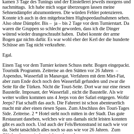
kamen 3 Tage des Tunings und der Einstellerei jeweils morgens und
nachmittags. Ich habe mich sogar überzeugen lassen meine
Sehnendämpfer abzumontieren. Die würden Fehler potenzieren.
Konnte ich auch in den mitgebrachten Highspeedaufnahmen sehen.
Also ohne Dämpfer. Bis – ja – bis 2 Tage vor dem Turnierstart. Da
waren die Gruppen so schlecht geworden, dass ich die Dinger
wütend wieder drangeschraubt haben. Dabei konnte der arme
Bogen gar nichts dafür. Es war wohl eher der Kerl der die hunderte
Schüsse am Tag nicht verkraftete.
Egal.
Einen Tag vor dem Turnier keinen Schuss mehr. Bogen eingepackt.
Touristik Programm. Zeitreise an den Stätten vor 26 Jahren –
Aspendus, Wasserfall in Manavgat. Verfahren mit dem Miet-Fiat,
aber zum Ende doch noch den Wasserfall gefunden und zwar die
Seite für die Türken. Nicht die Touri-Seite. Dort war nur eine riesen
Baustelle. Imposant, der Wasserfall , nicht die Baustelle. Als wir
weiter wollen kommen uns 4 Jeeps von der Safari entgegen. Wofür
Jeeps? Fiat schafft das auch. Die Fahrerei ist schon abenteuerlich
macht mir aber einen riesen Spass. Zum Abschluss des Touri-Tages
Side. Zeitreise. 2 * Hotel steht noch mitten in der Stadt. Das gute
Restaurant daneben, welches wir uns damals nicht leisten konnten
gibt es auch noch. Und auch der Fels/Betonstrand ist nach wie vor
da. Sieht tatsächlich alles noch so aus wie vor 26 Jahren. Zum