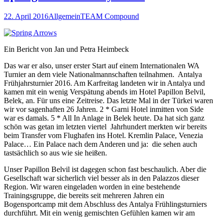
22. April 2016
Allgemein
TEAM Compound
Ein Bericht von Jan und Petra Heimbeck
Das war er also, unser erster Start auf einem Internationalen WA
Turnier an dem viele Nationalmannschaften teilnahmen. Antalya
Frühjahrsturnier 2016. Am Karfreitag landeten wir in Antalya und
kamen mit ein wenig Verspätung abends im Hotel Papillon Belvil,
Belek, an. Für uns eine Zeitreise. Das letzte Mal in der Türkei waren
wir vor sagenhaften 26 Jahren. 2 * Garni Hotel inmitten von Side
war es damals. 5 * All In Anlage in Belek heute. Da hat sich ganz
schön was getan im letzten viertel Jahrhundert merkten wir bereits
beim Transfer vom Flughafen ins Hotel. Kremlin Palace, Venezia
Palace… Ein Palace nach dem Anderen und ja: die sehen auch
tastsächlich so aus wie sie heißen.
Unser Papillon Belvil ist dagegen schon fast beschaulich. Aber die
Gesellschaft war sicherlich viel besser als in den Palazzos dieser
Region. Wir waren eingeladen worden in eine bestehende
Trainingsgruppe, die bereits seit mehreren Jahren ein
Bogensportcamp mit dem Abschluss des Antalya Frühlingsturniers
durchführt. Mit ein wenig gemischten Gefühlen kamen wir am