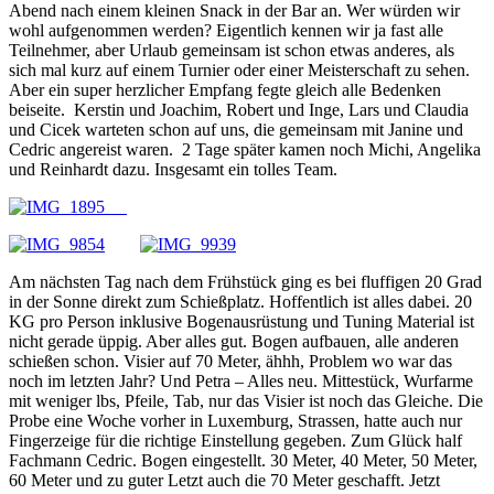
Abend nach einem kleinen Snack in der Bar an. Wer würden wir
wohl aufgenommen werden? Eigentlich kennen wir ja fast alle
Teilnehmer, aber Urlaub gemeinsam ist schon etwas anderes, als
sich mal kurz auf einem Turnier oder einer Meisterschaft zu sehen.
Aber ein super herzlicher Empfang fegte gleich alle Bedenken
beiseite. Kerstin und Joachim, Robert und Inge, Lars und Claudia
und Cicek warteten schon auf uns, die gemeinsam mit Janine und
Cedric angereist waren. 2 Tage später kamen noch Michi, Angelika
und Reinhardt dazu. Insgesamt ein tolles Team.
Am nächsten Tag nach dem Frühstück ging es bei fluffigen 20 Grad
in der Sonne direkt zum Schießplatz. Hoffentlich ist alles dabei. 20
KG pro Person inklusive Bogenausrüstung und Tuning Material ist
nicht gerade üppig. Aber alles gut. Bogen aufbauen, alle anderen
schießen schon. Visier auf 70 Meter, ähhh, Problem wo war das
noch im letzten Jahr? Und Petra – Alles neu. Mittestück, Wurfarme
mit weniger lbs, Pfeile, Tab, nur das Visier ist noch das Gleiche. Die
Probe eine Woche vorher in Luxemburg, Strassen, hatte auch nur
Fingerzeige für die richtige Einstellung gegeben. Zum Glück half
Fachmann Cedric. Bogen eingestellt. 30 Meter, 40 Meter, 50 Meter,
60 Meter und zu guter Letzt auch die 70 Meter geschafft. Jetzt