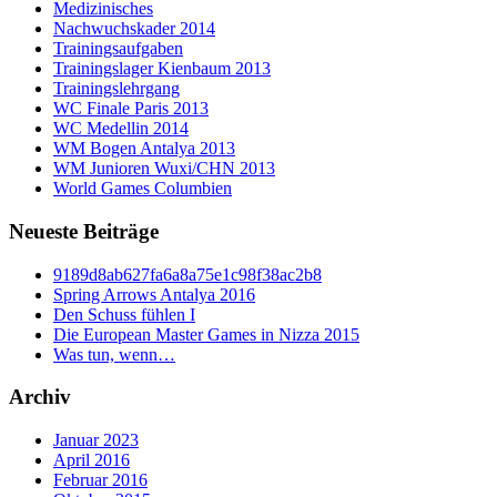
Medizinisches
Nachwuchskader 2014
Trainingsaufgaben
Trainingslager Kienbaum 2013
Trainingslehrgang
WC Finale Paris 2013
WC Medellin 2014
WM Bogen Antalya 2013
WM Junioren Wuxi/CHN 2013
World Games Columbien
Neueste Beiträge
9189d8ab627fa6a8a75e1c98f38ac2b8
Spring Arrows Antalya 2016
Den Schuss fühlen I
Die European Master Games in Nizza 2015
Was tun, wenn…
Archiv
Januar 2023
April 2016
Februar 2016