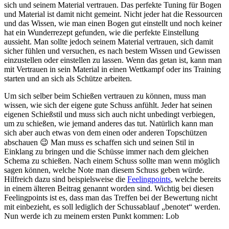
sich und seinem Material vertrauen. Das perfekte Tuning für Bogen
und Material ist damit nicht gemeint. Nicht jeder hat die Ressourcen
und das Wissen, wie man einen Bogen gut einstellt und noch keiner
hat ein Wunderrezept gefunden, wie die perfekte Einstellung
aussieht. Man sollte jedoch seinem Material vertrauen, sich damit
sicher fühlen und versuchen, es nach bestem Wissen und Gewissen
einzustellen oder einstellen zu lassen. Wenn das getan ist, kann man
mit Vertrauen in sein Material in einen Wettkampf oder ins Training
starten und an sich als Schütze arbeiten.
Um sich selber beim Schießen vertrauen zu können, muss man
wissen, wie sich der eigene gute Schuss anfühlt. Jeder hat seinen
eigenen Schießstil und muss sich auch nicht unbedingt verbiegen,
um zu schießen, wie jemand anderes das tut. Natürlich kann man
sich aber auch etwas von dem einen oder anderen Topschützen
abschauen 😉 Man muss es schaffen sich und seinen Stil in
Einklang zu bringen und die Schüsse immer nach dem gleichen
Schema zu schießen. Nach einem Schuss sollte man wenn möglich
sagen können, welche Note man diesem Schuss geben würde.
Hilfreich dazu sind beispielsweise die
Feelingpoints
, welche bereits
in einem älteren Beitrag genannt worden sind. Wichtig bei diesen
Feelingpoints ist es, dass man das Treffen bei der Bewertung nicht
mit einbezieht, es soll lediglich der Schussablauf „benotet“ werden.
Nun werde ich zu meinem ersten Punkt kommen: Lob