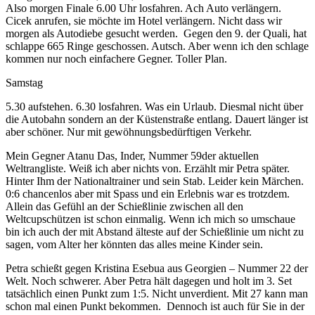
Also morgen Finale 6.00 Uhr losfahren. Ach Auto verlängern.
Cicek anrufen, sie möchte im Hotel verlängern. Nicht dass wir
morgen als Autodiebe gesucht werden. Gegen den 9. der Quali, hat
schlappe 665 Ringe geschossen. Autsch. Aber wenn ich den schlage
kommen nur noch einfachere Gegner. Toller Plan.
Samstag
5.30 aufstehen. 6.30 losfahren. Was ein Urlaub. Diesmal nicht über
die Autobahn sondern an der Küstenstraße entlang. Dauert länger ist
aber schöner. Nur mit gewöhnungsbedürftigen Verkehr.
Mein Gegner Atanu Das, Inder, Nummer 59der aktuellen
Weltrangliste. Weiß ich aber nichts von. Erzählt mir Petra später.
Hinter Ihm der Nationaltrainer und sein Stab. Leider kein Märchen.
0:6 chancenlos aber mit Spass und ein Erlebnis war es trotzdem.
Allein das Gefühl an der Schießlinie zwischen all den
Weltcupschützen ist schon einmalig. Wenn ich mich so umschaue
bin ich auch der mit Abstand älteste auf der Schießlinie um nicht zu
sagen, vom Alter her könnten das alles meine Kinder sein.
Petra schießt gegen Kristina Esebua aus Georgien – Nummer 22 der
Welt. Noch schwerer. Aber Petra hält dagegen und holt im 3. Set
tatsächlich einen Punkt zum 1:5. Nicht unverdient. Mit 27 kann man
schon mal einen Punkt bekommen. Dennoch ist auch für Sie in der