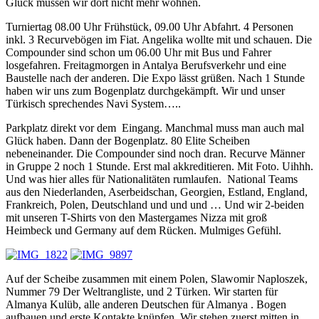
Glück müssen wir dort nicht mehr wohnen.
Turniertag 08.00 Uhr Frühstück, 09.00 Uhr Abfahrt. 4 Personen
inkl. 3 Recurvebögen im Fiat. Angelika wollte mit und schauen. Die
Compounder sind schon um 06.00 Uhr mit Bus und Fahrer
losgefahren. Freitagmorgen in Antalya Berufsverkehr und eine
Baustelle nach der anderen. Die Expo lässt grüßen. Nach 1 Stunde
haben wir uns zum Bogenplatz durchgekämpft. Wir und unser
Türkisch sprechendes Navi System…..
Parkplatz direkt vor dem Eingang. Manchmal muss man auch mal
Glück haben. Dann der Bogenplatz. 80 Elite Scheiben
nebeneinander. Die Compounder sind noch dran. Recurve Männer
in Gruppe 2 noch 1 Stunde. Erst mal akkreditieren. Mit Foto. Uihhh.
Und was hier alles für Nationalitäten rumlaufen. National Teams
aus den Niederlanden, Aserbeidschan, Georgien, Estland, England,
Frankreich, Polen, Deutschland und und und … Und wir 2-beiden
mit unseren T-Shirts von den Mastergames Nizza mit groß
Heimbeck und Germany auf dem Rücken. Mulmiges Gefühl.
Auf der Scheibe zusammen mit einem Polen, Slawomir Naploszek,
Nummer 79 Der Weltrangliste, und 2 Türken. Wir starten für
Almanya Kulüb, alle anderen Deutschen für Almanya . Bogen
aufbauen und erste Kontakte knüpfen. Wir stehen zuerst mitten in