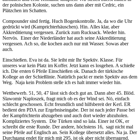
der polnischen Kolonie, suchen uns dann aber mit Cedric, ein
Plätzchen im Schatten.
Compounder sind fertig. Huch Bogenkontrolle. Ja, da wo die Uhr
gedrückt wird (Kamprichterhäuschen). Hin. Alles klar, aber
Akkreditierung vergessen. Zurück zum Rucksack. Wieder hin.
Nervös. Einer der Niederländer hat auch seine Akkreditierung
vergessen. Ach so, die kochen auch nur mit Wasser. Sowas aber
auch.
Einschießen. Eva ist da. Sie leiht mir Ihr Spektiv. Klasse. Für
unseres war kein Platz im Koffer. Jetzt kann es losgehen. A schieße
ich. Die ersten 6 Pfeile Einschießen ok. Danach der türkische
Kollege an der Schießlinie. Natürlich packt er mein Spektiv aus dem
Weg. Naja kein Problem stelle ich es halt immer wieder hin.
Wettbewerb. 51, 50, 47 lässt sich doch gut an. Dann aber 45. Blöd.
Slawomir Naploszek, fragt mich ob es der Wind sei. Nö, einfach
schlecht geschossen. Echt freundlich und hilfsbereit der Kerl. ER
bedient den PDA zur Ergebniseingabe. Der ist nach jeder Passe bei
der Kampfrichterin abzugeben und auch dort wieder abzuholen.
Kompliziertes System. Die Türken sind so lala. Einer ist OK, er
schreibt die erste Runde. Der andere, höchstens 16, sagt nicht mal
seine Pfeile auf Englisch an. Sein Kollege übersetzt alles. Na ja. Der
Durchgang endet für mich mit 295, ist ok aber nicht überragend.