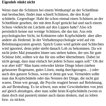
Eigenlob stinkt nicht
Wenn man die Schützen bei einem Wettkampf an der Schießlinie
mal beobachtet, findet man schnell Schützen, die den Kopf
schütteln. Gegenfrage: Habt ihr schon einmal einen Schützen an der
Schießlinie gesehen, der mit dem Kopf genickt hat und nach einem
Schuss vielleicht ein Lächeln auf den Lippen hatte? Also ich
persönlich kenne nur wenige Schützen, die das tun. Aus rein
psychologischer Sicht, ist Kritisieren oder Kopfschütteln aber alles
andere als fördernd. In der Verhaltenspsychologie wird auf ein
Belohnungssystem gesetzt. Sprich Gutes wird gelobt und Schlechtes
wird ignoriert, denn jeder strebt danach Lob zu bekommen. Da wir
nicht jedes Mal jemanden hinter uns stehen haben, der uns für gute
Schüsse lobt, sollten wir das für uns selber übernehmen. Dabei ist
nicht gesagt, dass man einfach bei jedem Schuss sagen soll:“ Oh der
war aber toll!“ Man kann entweder kleine Dinge loben (stehen
gelassener Bogenarm, gutes Lösen, mutig durchgezogen…) oder
auch den ganzen Schuss, wenn er denn gut war. Vermeiden sollte
man das Kopfschütteln oder das Nennen der Dinge, die nicht gut
waren. Denn wie gesagt, die Psyche reagiert besser auf Belohnung,
als auf Bestrafung. Es ist schwer, nun seine Gewohnheiten von jetzt
auf gleich abzulegen, aber man sollte beim Kopfschütteln (wenn es
dann doch mal passiert) immer auch daran denken, mal zu loben
bzw. zu nicken.