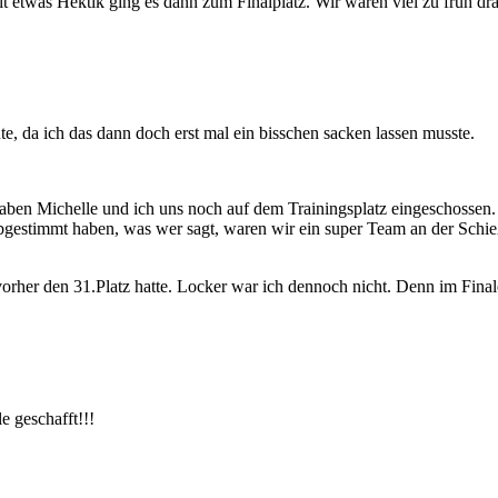
it etwas Hektik ging es dann zum Finalplatz. Wir waren viel zu früh dr
, da ich das dann doch erst mal ein bisschen sacken lassen musste.
haben Michelle und ich uns noch auf dem Trainingsplatz eingeschosse
abgestimmt haben, was wer sagt, waren wir ein super Team an der Schieß
vorher den 31.Platz hatte. Locker war ich dennoch nicht. Denn im Finale
e geschafft!!!