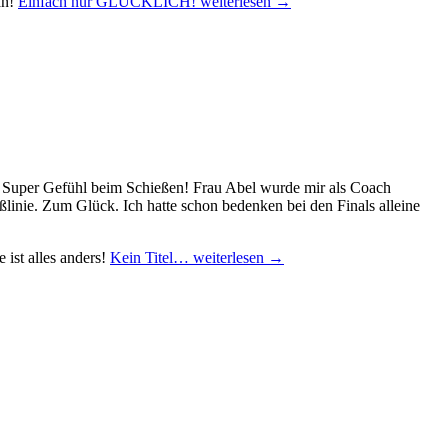
an!
Einfach nur GLÜCKLICH!
weiterlesen
→
n. Super Gefühl beim Schießen! Frau Abel wurde mir als Coach
linie. Zum Glück. Ich hatte schon bedenken bei den Finals alleine
 ist alles anders!
Kein Titel…
weiterlesen
→