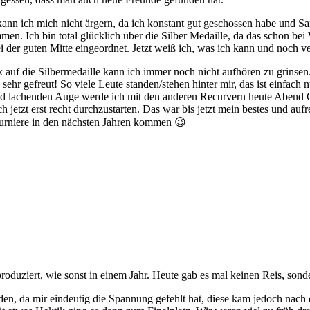
 kann ich mich nicht ärgern, da ich konstant gut geschossen habe und S
en. Ich bin total glücklich über die Silber Medaille, da das schon bei
ei der guten Mitte eingeordnet. Jetzt weiß ich, was ich kann und noch v
ck auf die Silbermedaille kann ich immer noch nicht aufhören zu grinse
ehr gefreut! So viele Leute standen/stehen hinter mir, das ist einfach 
d lachenden Auge werde ich mit den anderen Recurvern heute Abend C
ch jetzt erst recht durchzustarten. Das war bis jetzt mein bestes und a
 Turniere in den nächsten Jahren kommen 😉
produziert, wie sonst in einem Jahr. Heute gab es mal keinen Reis, son
eden, da mir eindeutig die Spannung gefehlt hat, diese kam jedoch nach