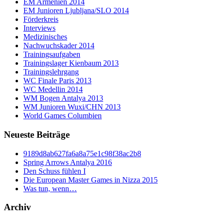
EM Armenien 2014
EM Junioren Ljubljana/SLO 2014
Förderkreis
Interviews
Medizinisches
Nachwuchskader 2014
Trainingsaufgaben
Trainingslager Kienbaum 2013
Trainingslehrgang
WC Finale Paris 2013
WC Medellin 2014
WM Bogen Antalya 2013
WM Junioren Wuxi/CHN 2013
World Games Columbien
Neueste Beiträge
9189d8ab627fa6a8a75e1c98f38ac2b8
Spring Arrows Antalya 2016
Den Schuss fühlen I
Die European Master Games in Nizza 2015
Was tun, wenn…
Archiv