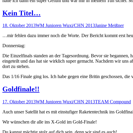
hatte ich dann ein super Gefühl und war mir in meinem Tun sicher. M
Kein Titel…
18. Oktober 2013
WM Junioren Wuxi/CHN 2013
Janine Meißner
…mir fehlen dazu immer noch die Worte. Der Bericht kommt erst heute
Donnerstag:
Die Einzelfinals standen an der Tagesordnung. Bevor sie begannen, 
eingeteilt und das hat sie wirklich super gemacht. Nachdem wir uns 
dort zu stehen.
Das 1/16 Finale ging los. Ich habe gegen eine Britin geschossen, die 
Goldfinale!!
17. Oktober 2013
WM Junioren Wuxi/CHN 2013
TEAM Compound
Auch unser Satellit hat es mit einstufiger Raketentechnik ins Goldfinal
Wir wünschen dir alle ins X-Gold im Gold-Finale!
Du kannst mächtig stolz auf dich sein, denn wir sind es auch!