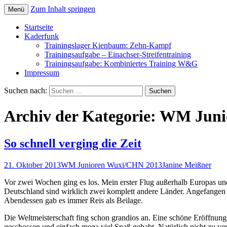
Zum Inhalt springen
Menü
Startseite
Kaderfunk
Trainingslager Kienbaum: Zehn-Kampf
Trainingsaufgabe – Einachser-Streifentraining
Trainingsaufgabe: Kombiniertes Training W&G
Impressum
Suchen nach:
Archiv der Kategorie: WM Jun
So schnell verging die Zeit
21. Oktober 2013
WM Junioren Wuxi/CHN 2013
Janine Meißner
Vor zwei Wochen ging es los. Mein erster Flug außerhalb Europas un
Deutschland sind wirklich zwei komplett andere Länder. Angefangen mi
Abendessen gab es immer Reis als Beilage.
Die Weltmeisterschaft fing schon grandios an. Eine schöne Eröffnung
geschossen und einfach mega viel Spaß gehabt. Natürlich nicht zu v