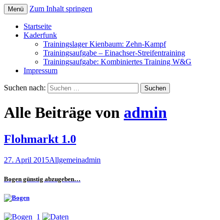
Zum Inhalt springen
Menü
Startseite
Kaderfunk
Trainingslager Kienbaum: Zehn-Kampf
Trainingsaufgabe – Einachser-Streifentraining
Trainingsaufgabe: Kombiniertes Training W&G
Impressum
Suchen nach:
Alle Beiträge von
admin
Flohmarkt 1.0
27. April 2015
Allgemein
admin
Bogen günstig abzugeben…