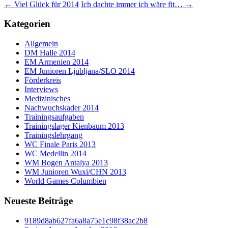
←
Viel Glück für 2014
Ich dachte immer ich wäre fit…
→
Kategorien
Allgemein
DM Halle 2014
EM Armenien 2014
EM Junioren Ljubljana/SLO 2014
Förderkreis
Interviews
Medizinisches
Nachwuchskader 2014
Trainingsaufgaben
Trainingslager Kienbaum 2013
Trainingslehrgang
WC Finale Paris 2013
WC Medellin 2014
WM Bogen Antalya 2013
WM Junioren Wuxi/CHN 2013
World Games Columbien
Neueste Beiträge
9189d8ab627fa6a8a75e1c98f38ac2b8