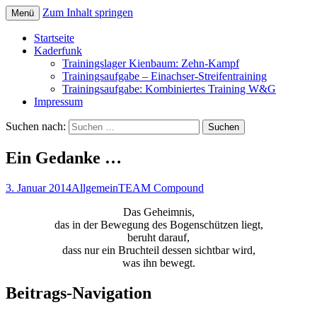
Zum Inhalt springen
Menü
Startseite
Kaderfunk
Trainingslager Kienbaum: Zehn-Kampf
Trainingsaufgabe – Einachser-Streifentraining
Trainingsaufgabe: Kombiniertes Training W&G
Impressum
Suchen nach:
Ein Gedanke …
3. Januar 2014
Allgemein
TEAM Compound
Das Geheimnis,
das in der Bewegung des Bogenschützen liegt,
beruht darauf,
dass nur ein Bruchteil dessen sichtbar wird,
was ihn bewegt.
Beitrags-Navigation