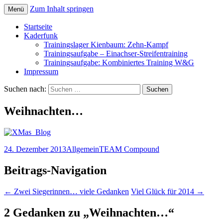
Zum Inhalt springen
Menü
Startseite
Kaderfunk
Trainingslager Kienbaum: Zehn-Kampf
Trainingsaufgabe – Einachser-Streifentraining
Trainingsaufgabe: Kombiniertes Training W&G
Impressum
Suchen nach:
Weihnachten…
24. Dezember 2013
Allgemein
TEAM Compound
Beitrags-Navigation
←
Zwei Siegerinnen… viele Gedanken
Viel Glück für 2014
→
2 Gedanken zu „
Weihnachten…
“