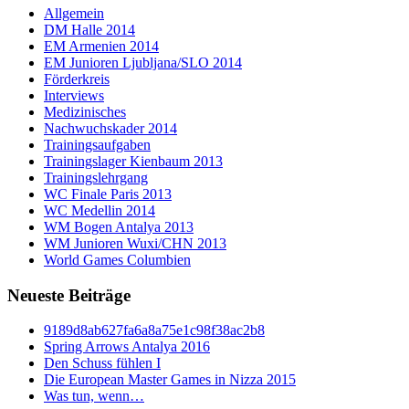
Allgemein
DM Halle 2014
EM Armenien 2014
EM Junioren Ljubljana/SLO 2014
Förderkreis
Interviews
Medizinisches
Nachwuchskader 2014
Trainingsaufgaben
Trainingslager Kienbaum 2013
Trainingslehrgang
WC Finale Paris 2013
WC Medellin 2014
WM Bogen Antalya 2013
WM Junioren Wuxi/CHN 2013
World Games Columbien
Neueste Beiträge
9189d8ab627fa6a8a75e1c98f38ac2b8
Spring Arrows Antalya 2016
Den Schuss fühlen I
Die European Master Games in Nizza 2015
Was tun, wenn…