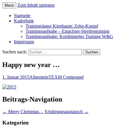
Zum Inhalt springen
Menü
Startseite
Kaderfunk
Trainingslager Kienbaum: Zehn-Kampf
Trainingsaufgabe – Einachser-Streifentraining
Trainingsaufgabe: Kombiniertes Training W&G
Impressum
Suchen nach:
Happy new year …
1. Januar 2015
Allgemein
TEAM Compound
Beitrags-Navigation
←
Merry Christmas…
Erfahrungsaustausch
→
Kategorien