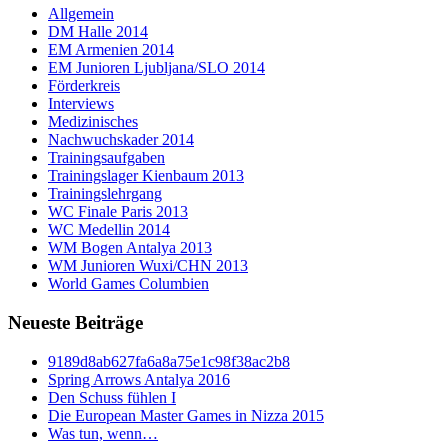
Allgemein
DM Halle 2014
EM Armenien 2014
EM Junioren Ljubljana/SLO 2014
Förderkreis
Interviews
Medizinisches
Nachwuchskader 2014
Trainingsaufgaben
Trainingslager Kienbaum 2013
Trainingslehrgang
WC Finale Paris 2013
WC Medellin 2014
WM Bogen Antalya 2013
WM Junioren Wuxi/CHN 2013
World Games Columbien
Neueste Beiträge
9189d8ab627fa6a8a75e1c98f38ac2b8
Spring Arrows Antalya 2016
Den Schuss fühlen I
Die European Master Games in Nizza 2015
Was tun, wenn…